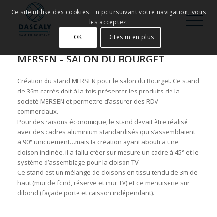
Ce site utilise des cookies. En poursuivant votre navigation, vous
les acceptez.
OK
Dites m'en plus
MERSEN – SALON DU BOURGET
Création du stand MERSEN pour le salon du Bourget. Ce stand
de 36m carrés doit à la fois présenter les produits de la
société MERSEN et permettre d’assurer des RDV
commerciaux.
Pour des raisons économique, le stand devait être réalisé
avec des cadres aluminium standardisés qui s’assemblaient
à 90° uniquement…mais la création ayant abouti à une
cloison inclinée, il a fallu créer sur mesure un cadre à 45° et le
système d’assemblage pour la cloison TV!
Ce stand est un mélange de cloisons en tissu tendu de 3m de
haut (mur de fond, réserve et mur TV) et de menuiserie sur
dibond (façade porte et caisson indépendant).